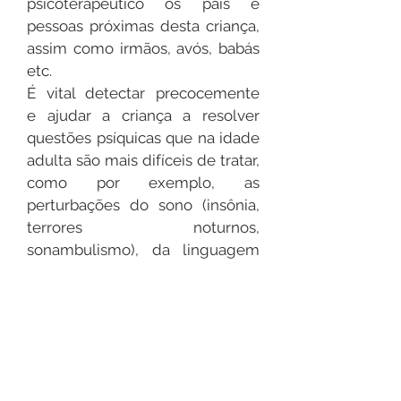
psicoterapêutico os pais e
pessoas próximas desta criança,
assim como irmãos, avós, babás
etc.
É vital detectar precocemente
e ajudar a criança a resolver
questões psíquicas que na idade
adulta são mais difíceis de tratar,
como por exemplo, as
perturbações do sono (insônia,
terrores noturnos,
sonambulismo), da linguagem
(dislexia, gaguez), do controle
esfincteriano (enurese,
encoprese), do comportamento,
e do rendimento escolar (medo
da escola, bloqueio intelectual)
etc. Desta forma a criança que