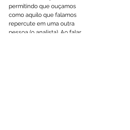
permitindo que ouçamos
como aquilo que falamos
repercute em uma outra
pessoa (o analista). Ao falar,
nós nos ouvimos, e a
análise é uma maneira de
ouvirmos aquilo que temos
de mais íntimo, que
geralmente escondemos
ou reservamos à poucos.
Agendar consulta
Faça o agendamento.
É fácil, rápido e seguro.