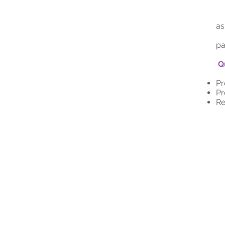
PA
Pe
as
pa
Q
Pr
Pr
Re