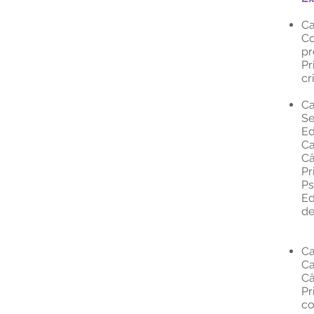
Ca
Co
pr
Pr
cr
Ca
Se
Ed
Ca
Câ
Pr
Ps
Ed
de
Ca
Ca
Câ
Pr
co