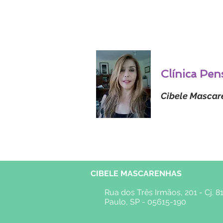
Clínica Pen
Cibele Mascare
CIBELE MASCARENHAS
Rua dos Três Irmãos, 201 - Cj. 
Paulo, SP - 05615-190