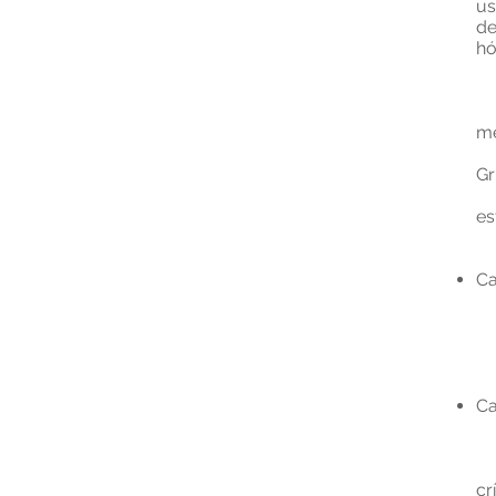
us
de
h
At
m
ós
Gr
co
es
d
Ca
P
Pr
po
Ca
Ho
At
GR
cr