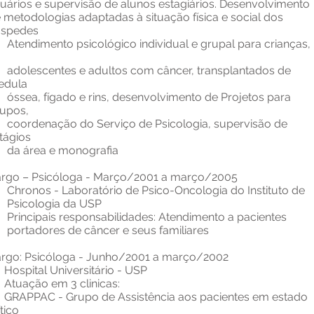
uários e supervisão de alunos estagiários. Desenvolvimento
 metodologias adaptadas à situação física e social dos
óspedes
endimento psicológico individual e grupal para criança
adolescentes e adultos com câncer, transplantados de
edula
sea, fígado e rins, desenvolvimento de Projetos para
upos,
ordenação do Serviço de Psicologia, supervisão de
tágios
a área e monografia
rgo – Psicóloga - Março/2001 a março/2005
Chronos - Laboratório de Psico-Oncologia do Instituto 
sicologia da USP
incipais responsabilidades: Atendimento a pacientes
rtadores de câncer e seus familiares
rgo: Psicóloga - Junho/2001 a março/2002
spital Universitário - USP
uação em 3 clinicas:
APPAC - Grupo de Assistência aos pacientes em estado
ítico