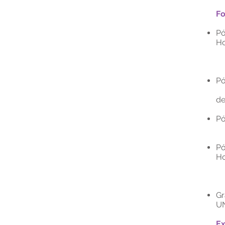
F
Pó
Ho
Ce
d
Pó
In
d
Pó
Ho
Pó
Ho
Ce
N
Gr
UN
Ex